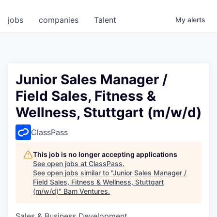
jobs
companies
Talent
My
alerts
Junior Sales Manager /
Field Sales, Fitness &
Wellness, Stuttgart (m/w/d)
ClassPass
This job is no longer accepting applications
See open jobs at
ClassPass
.
See open jobs similar to "
Junior Sales Manager /
Field Sales, Fitness & Wellness, Stuttgart
(m/w/d)
"
Bam Ventures
.
Sales & Business Development